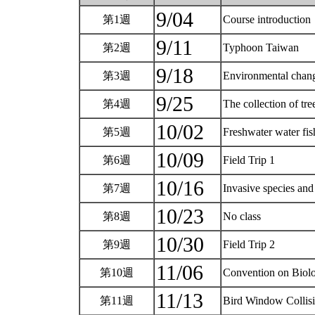
9/04
第1週
Course introduction
9/11
第2週
Typhoon Taiwan
9/18
第3週
Environmental chang
9/25
第4週
The collection of tr
10/02
第5週
Freshwater water fi
10/09
第6週
Field Trip 1
10/16
第7週
Invasive species and 
10/23
第8週
No class
10/30
第9週
Field Trip 2
11/06
第10週
Convention on Biolo
11/13
第11週
Bird Window Collis