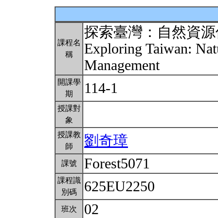
探索臺灣：自然資源
課程名
Exploring Taiwan: Nat
稱
Management
開課學
114-1
期
授課對
象
授課教
劉奇璋
師
Forest5071
課號
課程識
625EU2250
別碼
02
班次