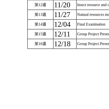
11/20
第12週
Insect resource and 
11/27
第13週
Natural resources mo
12/04
第14週
Final Examination
12/11
第15週
Group Project Prese
12/18
第16週
Group Project Prese