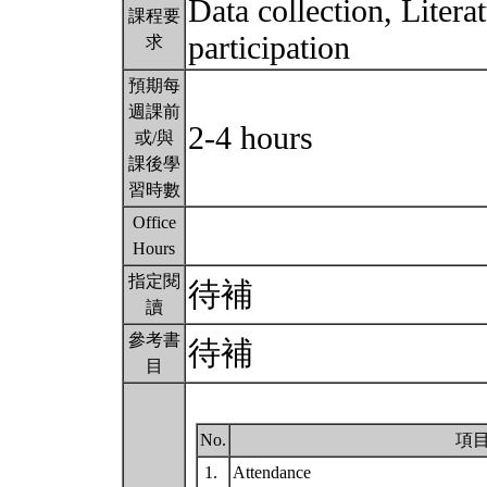
Data collection, Litera
課程要
participation
求
預期每
週課前
2-4 hours
或/與
課後學
習時數
Office
Hours
指定閱
待補
讀
參考書
待補
目
No.
項
1.
Attendance