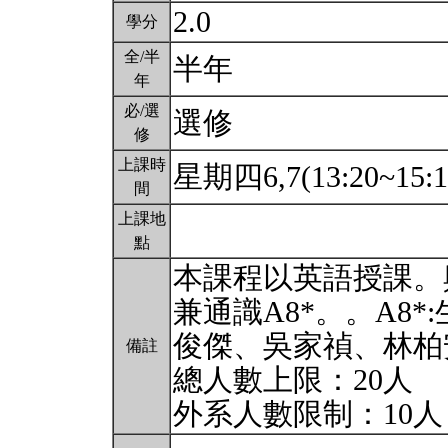
2.0
學分
全/半
半年
年
必/選
選修
修
上課時
星期四6,7(13:20~15:
間
上課地
點
本課程以英語授課。與
兼通識A8*。。A8
俊傑、吳家禎、林柏
備註
總人數上限：20人
外系人數限制：10