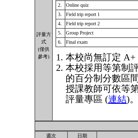
2.
Online quiz
3.
Field trip report 1
4.
Field trip report 2
5.
Group Project
評量方
式
6.
Final exam
(僅供
本校尚無訂定 A+
參考)
本校採用等第制
的百分制分數區
授課教師可依等
評量專區 (
連結
)
週次
日期