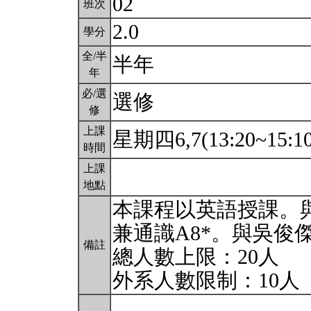
02
班次
2.0
學分
全/半
半年
年
必/選
選修
修
上課
星期四6,7(13:20~15:1
時間
上課
地點
本課程以英語授課。與
兼通識A8*。與吳俊
備註
總人數上限：20人
外系人數限制：10人