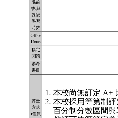
課前
或/與
課後
學習
時數
Office
Hours
指定
閱讀
參考
書目
本校尚無訂定 A+
本校採用等第制評
評量
方式
百分制分數區間與
(僅供