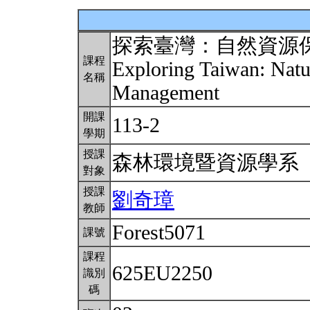
探索臺灣：自然資源
課程
Exploring Taiwan: Natu
名稱
Management
開課
113-2
學期
授課
森林環境暨資源學系
對象
授課
劉奇璋
教師
Forest5071
課號
課程
625EU2250
識別
碼