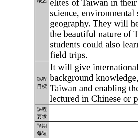
elites of Taiwan in thei
概述
science, environmental 
geography. They will he
the beautiful nature of 
students could also lea
field trips.
It will give internation
background knowledge, 
課程
Taiwan and enabling th
目標
lectured in Chinese or p
課程
要求
預期
每週