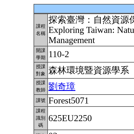
探索臺灣：自然資源
課程
Exploring Taiwan: Natu
名稱
Management
開課
110-2
學期
授課
森林環境暨資源學系
對象
授課
劉奇璋
教師
Forest5071
課號
課程
625EU2250
識別
碼