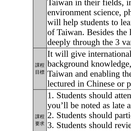
Taiwan in their fields, 
environment science, ph
will help students to le
of Taiwan. Besides the l
deeply through the 3 var
It will give internation
background knowledge, 
課程
Taiwan and enabling th
目標
lectured in Chinese or p
1. Students should atten
you’ll be noted as late a
2. Students should parti
課程
3. Students should revi
要求