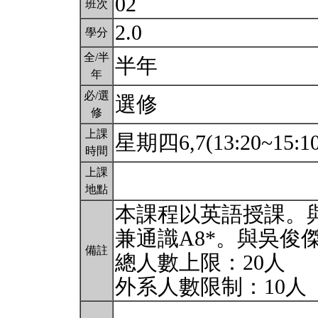
02
班次
2.0
學分
全/半
半年
年
必/選
選修
修
上課
星期四6,7(13:20~15:1
時間
上課
地點
本課程以英語授課。與
兼通識A8*。與吳俊
備註
總人數上限：20人
外系人數限制：10人