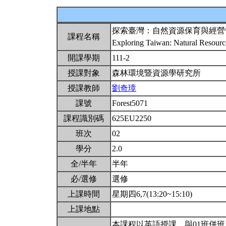
探索臺灣：自然資源保育與經營
課程名稱
Exploring Taiwan: Natural Resour
開課學期
111-2
授課對象
森林環境暨資源學研究所
授課教師
劉奇璋
課號
Forest5071
課程識別碼
625EU2250
班次
02
學分
2.0
全/半年
半年
必/選修
選修
上課時間
星期四6,7(13:20~15:10)
上課地點
本課程以英語授課。與01班併班