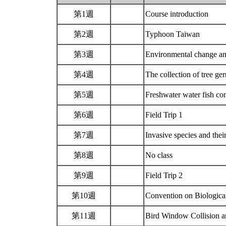
第1週
Course introduction
第2週
Typhoon Taiwan
第3週
Environmental change an
第4週
The collection of tree g
第5週
Freshwater water fish co
第6週
Field Trip 1
第7週
Invasive species and thei
第8週
No class
第9週
Field Trip 2
第10週
Convention on Biologica
第11週
Bird Window Collision a