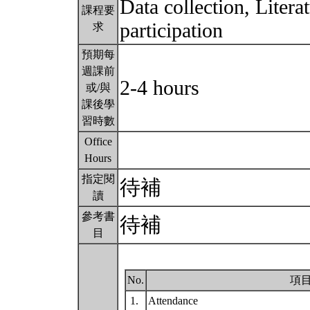
Data collection, Litera
課程要
participation
求
預期每
週課前
2-4 hours
或/與
課後學
習時數
Office
Hours
指定閱
待補
讀
參考書
待補
目
No.
項
1.
Attendance