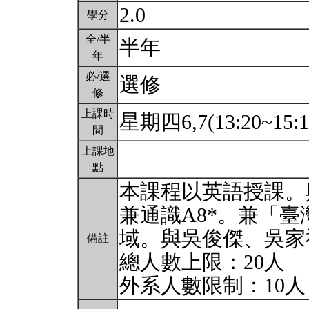
2.0
學分
全/半
半年
年
必/選
選修
修
上課時
星期四6,7(13:20~15:
間
上課地
點
本課程以英語授課。與
兼通識A8*。兼「
域。與吳俊傑、吳家
備註
總人數上限：20人
外系人數限制：10