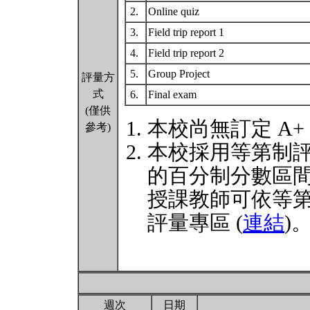
2.
Online quiz
3.
Field trip report 1
4.
Field trip report 2
5.
Group Project
評量方
式
6.
Final exam
(僅供
本校尚無訂定 A+
參考)
本校採用等第制
的百分制分數區
授課教師可依等
評量專區 (
連結
)
週次
日期