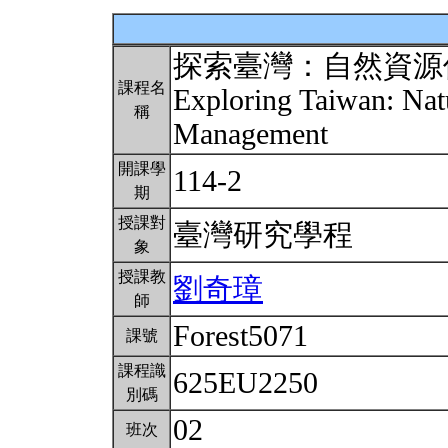
探索臺灣：自然資源
課程名
Exploring Taiwan: Nat
稱
Management
開課學
114-2
期
授課對
臺灣研究學程
象
授課教
劉奇璋
師
Forest5071
課號
課程識
625EU2250
別碼
02
班次