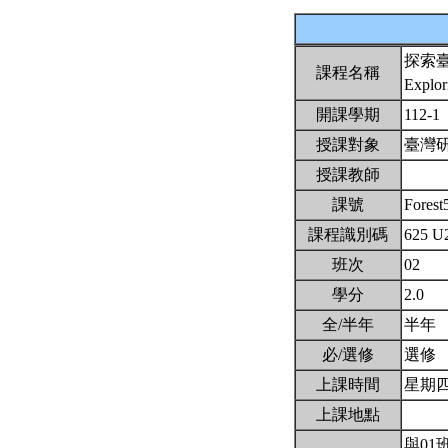
探索
課程名稱
Explor
開課學期
112-1
授課對象
臺灣
授課教師
課號
Fores
課程識別碼
625 U
班次
02
學分
2.0
全/半年
半年
必/選修
選修
上課時間
星期四6,
上課地點
與01