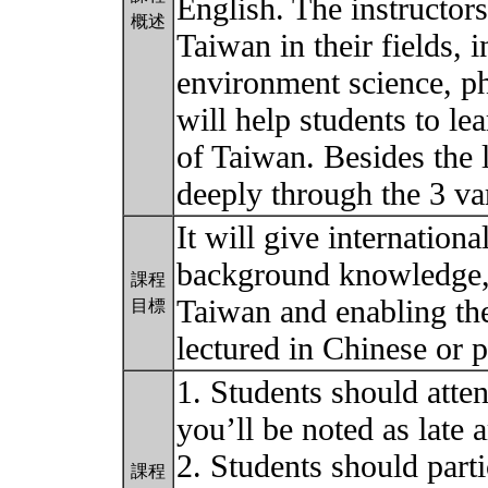
English. The instructors 
概述
Taiwan in their fields, 
environment science, ph
will help students to le
of Taiwan. Besides the l
deeply through the 3 var
It will give internation
background knowledge, 
課程
Taiwan and enabling th
目標
lectured in Chinese or p
1. Students should atten
you’ll be noted as late a
2. Students should parti
課程