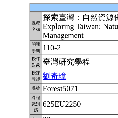
探索臺灣：自然資源
課程
Exploring Taiwan: Natu
名稱
Management
開課
110-2
學期
授課
臺灣研究學程
對象
授課
劉奇璋
教師
Forest5071
課號
課程
625EU2250
識別
碼