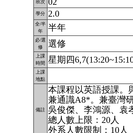
02
班次
2.0
學分
全/半
半年
年
必/選
選修
修
上課
星期四6,7(13:20~15:1
時間
上課
地點
本課程以英語授課。與
兼通識A8*。兼臺灣
吳俊傑、李鴻源、袁
備註
總人數上限：20人
外系人數限制：10人