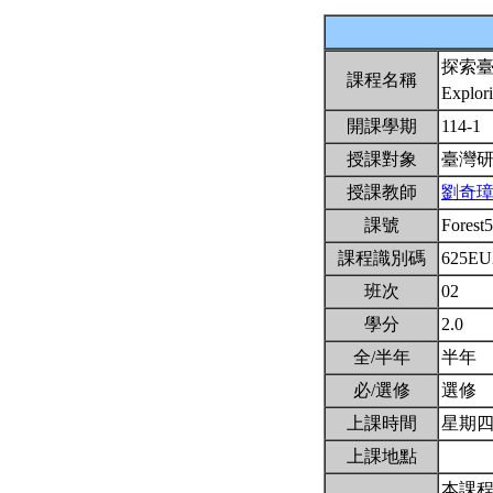
探索
課程名稱
Explor
開課學期
114-1
授課對象
臺灣
授課教師
劉奇
課號
Forest
課程識別碼
625EU
班次
02
學分
2.0
全/半年
半年
必/選修
選修
上課時間
星期四6,
上課地點
本課程