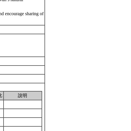
and encourage sharing of
比
說明