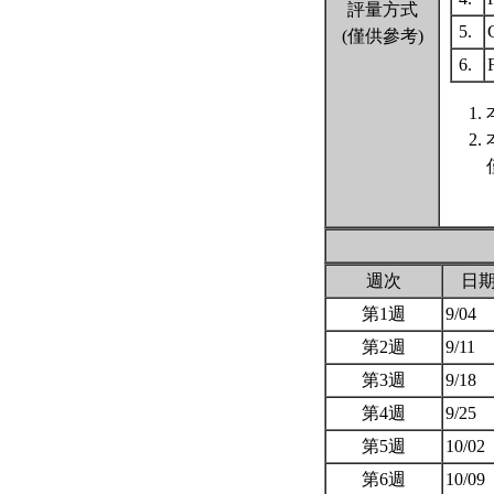
評量方式
5.
(僅供參考)
6.
週次
日
第1週
9/04
第2週
9/11
第3週
9/18
第4週
9/25
第5週
10/02
第6週
10/09