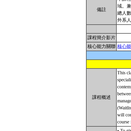
域。兼
備註
總人數
外系人
課程簡介影片
核心能力關聯
核心
This cl
special
contemp
between
課程概述
manage
(Waitli
will co
course
• To gi