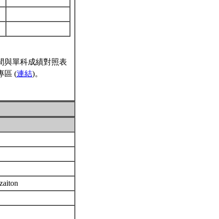
間與單科成績對照表
區 (
連結
)。
izaiton