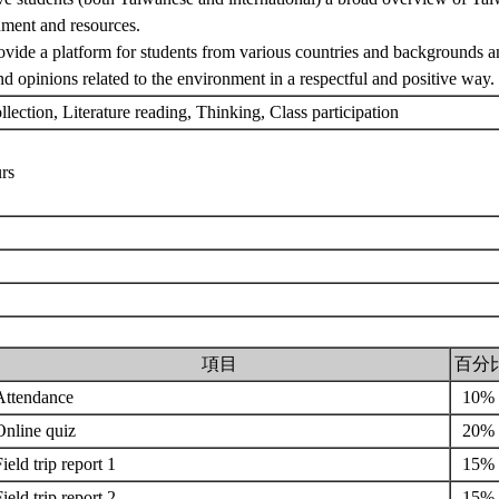
ment and resources.
ovide a platform for students from various countries and backgrounds 
nd opinions related to the environment in a respectful and positive way.
llection, Literature reading, Thinking, Class participation
urs
項目
百分
Attendance
10%
Online quiz
20%
ield trip report 1
15%
ield trip report 2
15%