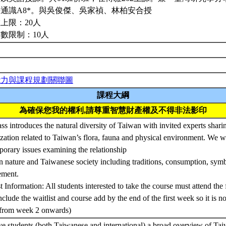
通識A8*。與吳俊傑、吳家禎、林柏安合授
上限：20人
數限制：10人
能力與課程規劃關聯圖
課程大綱
為確保您我的權利,請尊重智慧財產權及不得非法影印
ass introduces the natural diversity of Taiwan with invited experts sharin
ization related to Taiwan’s flora, fauna and physical environment. We wi
orary issues examining the relationship
 nature and Taiwanese society including traditions, consumption, symb
ment.
st Information: All students interested to take the course must attend the 
nclude the waitlist and course add by the end of the first week so it is no
 from week 2 onwards)
ve students (both Taiwanese and international) a broad overview of Tai