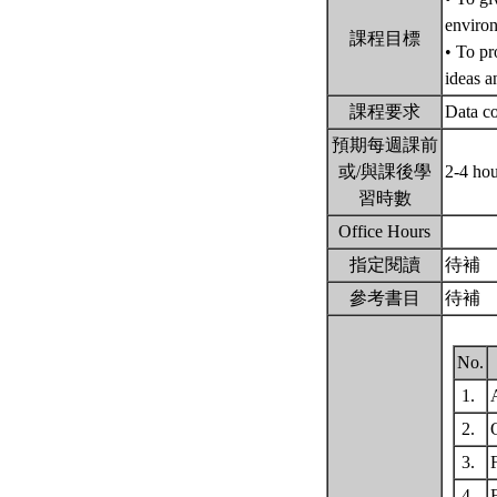
environ
課程目標
• To pr
ideas a
課程要求
Data co
預期每週課前
或/與課後學
2-4 ho
習時數
Office Hours
指定閱讀
待補
參考書目
待補
No.
1.
2.
3.
F
4.
F