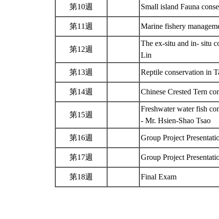
第10週
Small island Fauna cons
第11週
Marine fishery managem
The ex-situ and in- situ
第12週
Lin
第13週
Reptile conservation in 
第14週
Chinese Crested Tern co
Freshwater water fish co
第15週
- Mr. Hsien-Shao Tsao
第16週
Group Project Presentat
第17週
Group Project Presentat
第18週
Final Exam