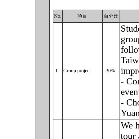
No.
項目
百分比
Stude
grou
follo
Taiw
impr
1.
Group project
30%
- Co
even
- Ch
Yuan
We h
tour