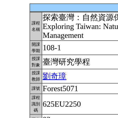
探索臺灣：自然資源
課程
Exploring Taiwan: Natu
名稱
Management
開課
108-1
學期
授課
臺灣研究學程
對象
授課
劉奇璋
教師
Forest5071
課號
課程
625EU2250
識別
碼