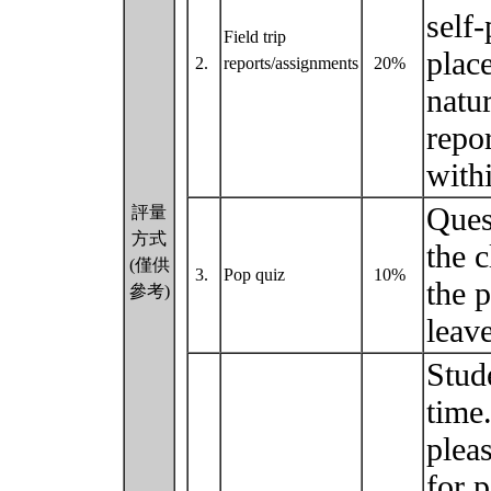
self-
Field trip
plac
2.
reports/assignments
20%
natur
repo
with
Ques
評量
方式
the c
(僅供
3.
Pop quiz
10%
the p
參考)
leav
Stud
time
plea
for p