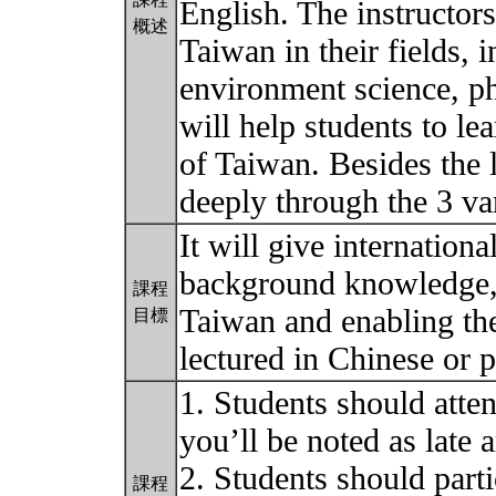
English. The instructors 
概述
Taiwan in their fields, 
environment science, ph
will help students to le
of Taiwan. Besides the l
deeply through the 3 var
It will give internation
background knowledge, 
課程
Taiwan and enabling th
目標
lectured in Chinese or p
1. Students should atten
you’ll be noted as late a
2. Students should parti
課程