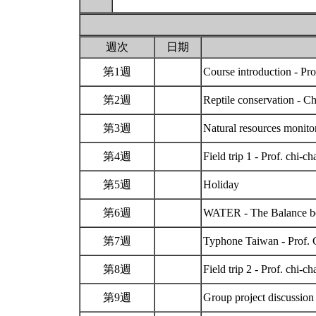
週次
日期
第1週
Course introduction - Pr
第2週
Reptile conservation -
第3週
Natural resources monito
第4週
Field trip 1 - Prof. chi-c
第5週
Holiday
第6週
WATER - The Balance b
第7週
Typhone Taiwan - Prof
第8週
Field trip 2 - Prof. chi-c
第9週
Group project discussio