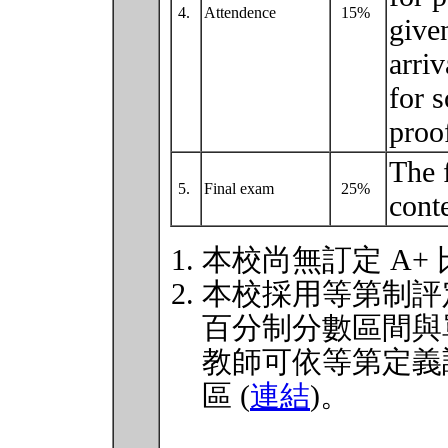
4.
Attendence
15%
given
arriv
for 
proo
The 
5.
Final exam
25%
cont
本校尚無訂定 A+
本校採用等第制評
百分制分數區間與
教師可依等第定義
區 (
連結
)。