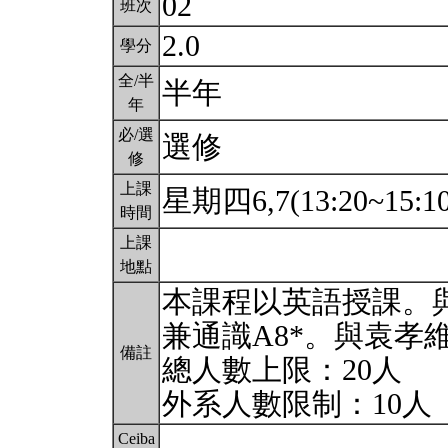
02
班次
2.0
學分
全/半
半年
年
必/選
選修
修
上課
星期四6,7(13:20~15:1
時間
上課
地點
本課程以英語授課。與
兼通識A8*。與袁孝
備註
總人數上限：20人
外系人數限制：10人
Ceiba