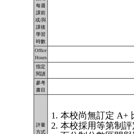
每週
課前
或/與
課後
學習
時數
Office
Hours
指定
閱讀
參考
書目
本校尚無訂定 A+
本校採用等第制評
評量
方式