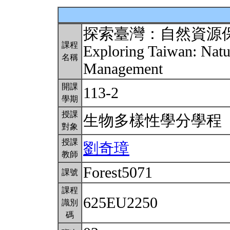
探索臺灣：自然資源
課程
Exploring Taiwan: Natu
名稱
Management
開課
113-2
學期
授課
生物多樣性學分學程
對象
授課
劉奇璋
教師
Forest5071
課號
課程
625EU2250
識別
碼