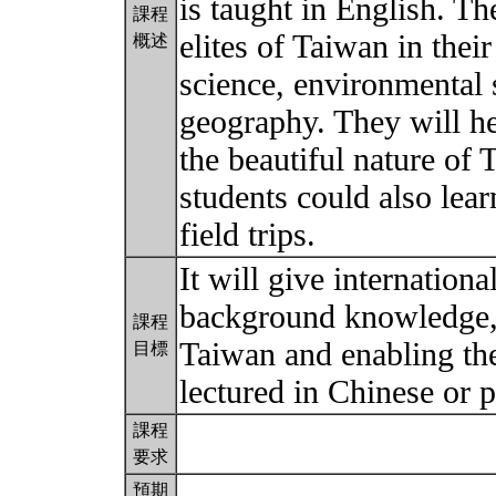
is taught in English. Th
課程
elites of Taiwan in thei
概述
science, environmental 
geography. They will he
the beautiful nature of 
students could also lea
field trips.
It will give internation
background knowledge, 
課程
Taiwan and enabling th
目標
lectured in Chinese or p
課程
要求
預期