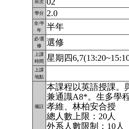
02
班次
2.0
學分
全/半
半年
年
必/選
選修
修
上課
星期四6,7(13:20~15:1
時間
上課
地點
本課程以英語授課。與
兼通識A8*。生多學
孝維、林柏安合授
備註
總人數上限：20人
外系人數限制：10人