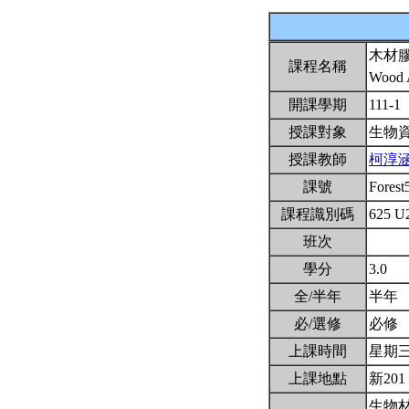
木材
課程名稱
Wood 
開課學期
111-1
授課對象
生物
授課教師
柯淳
課號
Fores
課程識別碼
625 U
班次
學分
3.0
全/半年
半年
必/選修
必修
上課時間
星期三7,
上課地點
新201
生物