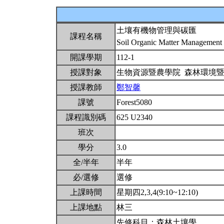
土壤有機物管理與碳匯
課程名稱
Soil Organic Matter Management
開課學期
112-1
授課對象
生物資源暨農學院 森林環境
授課教師
鄭智馨
課號
Forest5080
課程識別碼
625 U2340
班次
學分
3.0
全/半年
半年
必/選修
選修
上課時間
星期四2,3,4(9:10~12:10)
上課地點
林三
先修科目：森林土壤學。