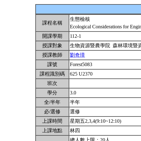
生態檢核
課程名稱
Ecological Considerations for Engi
開課學期
112-1
授課對象
生物資源暨農學院 森林環境暨
授課教師
劉奇璋
課號
Forest5083
課程識別碼
625 U2370
班次
學分
3.0
全/半年
半年
必/選修
選修
上課時間
星期五2,3,4(9:10~12:10)
上課地點
林四
總人數上限：20人