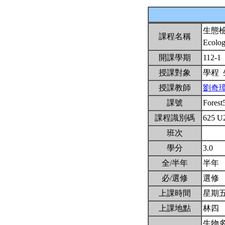
生態
課程名稱
Ecolog
開課學期
112-1
授課對象
學程
授課教師
劉奇
課號
Fores
課程識別碼
625 U
班次
學分
3.0
全/半年
半年
必/選修
選修
上課時間
星期五2,
上課地點
林四
生物