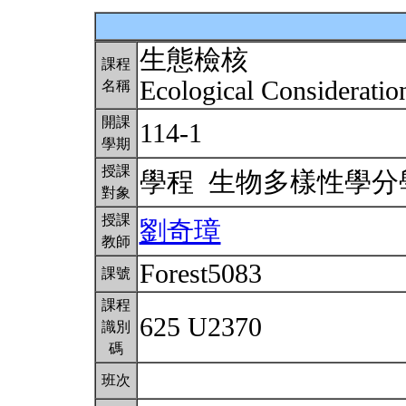
生態檢核
課程
Ecological Consideratio
名稱
開課
114-1
學期
授課
學程 生物多樣性學
對象
授課
劉奇璋
教師
Forest5083
課號
課程
625 U2370
識別
碼
班次