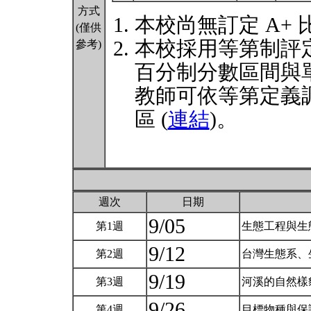
方式
本校尚無訂定 A+
(僅供
本校採用等第制評
參考)
百分制分數區間與
教師可依等第定義
區 (
連結
)。
週次
日期
9/05
第1週
生態工程與生
9/12
第2週
台灣生態系、
9/19
第3週
河溪的自然樣
9/26
第4週
目標物種與保