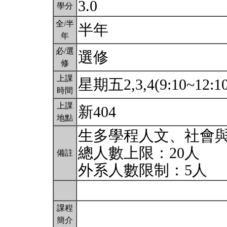
3.0
學分
全/半
半年
年
必/選
選修
修
上課
星期五2,3,4(9:10~12:1
時間
上課
新404
地點
生多學程人文、社會
總人數上限：20人
備註
外系人數限制：5人
課程
簡介