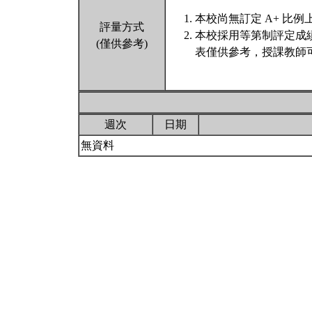
本校尚無訂定 A+ 比例
評量方式
本校採用等第制評定成
(僅供參考)
表僅供參考，授課教師
週次
日期
無資料