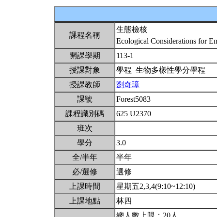
生態檢核
課程名稱
Ecological Considerations for E
開課學期
113-1
授課對象
學程 生物多樣性學分學程
授課教師
劉奇璋
課號
Forest5083
課程識別碼
625 U2370
班次
學分
3.0
全/半年
半年
必/選修
選修
上課時間
星期五2,3,4(9:10~12:10)
上課地點
林四
總人數上限：20人