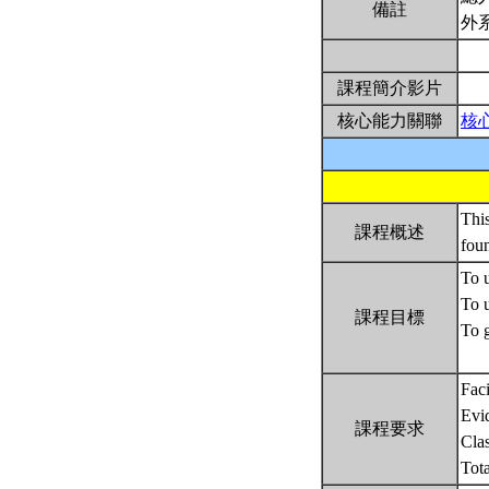
備註
外
課程簡介影片
核心能力關聯
核
This
課程概述
fou
To u
To u
課程目標
To g
Faci
Evi
課程要求
Clas
Tot