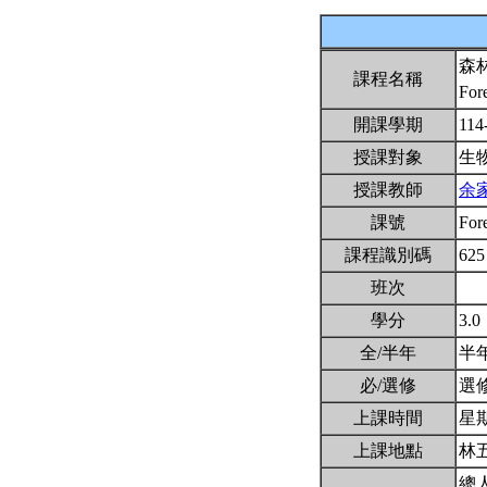
森
課程名稱
For
開課學期
114
授課對象
生
授課教師
余
課號
For
課程識別碼
625
班次
學分
3.0
全/半年
半
必/選修
選
上課時間
星期四
上課地點
林
總