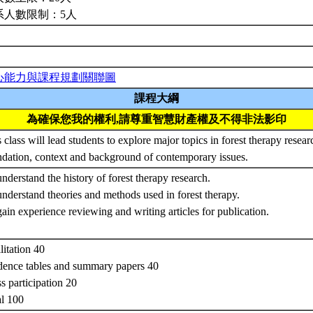
系人數限制：5人
心能力與課程規劃關聯圖
課程大綱
為確保您我的權利,請尊重智慧財產權及不得非法影印
 class will lead students to explore major topics in forest therapy resear
ndation, context and background of contemporary issues.
nderstand the history of forest therapy research.
nderstand theories and methods used in forest therapy.
ain experience reviewing and writing articles for publication.
litation 40
dence tables and summary papers 40
s participation 20
al 100