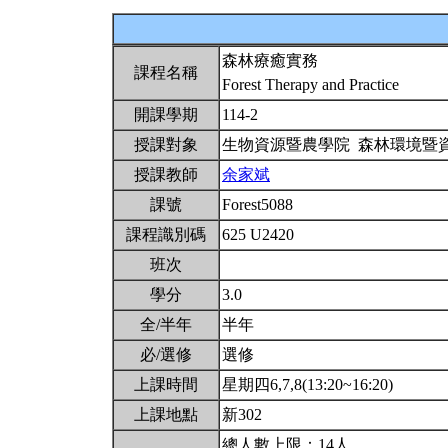
森林療癒實務
課程名稱
Forest Therapy and Practice
開課學期
114-2
授課對象
生物資源暨農學院 森林環境暨
授課教師
余家斌
課號
Forest5088
課程識別碼
625 U2420
班次
學分
3.0
全/半年
半年
必/選修
選修
上課時間
星期四6,7,8(13:20~16:20)
上課地點
新302
總人數上限：14人