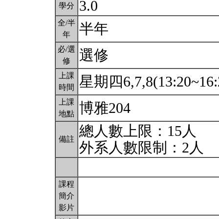
3.0
學分
全/半
半年
年
必/選
選修
修
上課
星期四6,7,8(13:20~16:
時間
上課
博雅204
地點
總人數上限：15人
備註
外系人數限制：2人
課程
簡介
影片