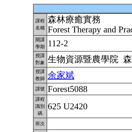
森林療癒實務
課程
Forest Therapy and Pra
名稱
開課
112-2
學期
授課
生物資源暨農學院 
對象
授課
余家斌
教師
Forest5088
課號
課程
625 U2420
識別
碼
班次