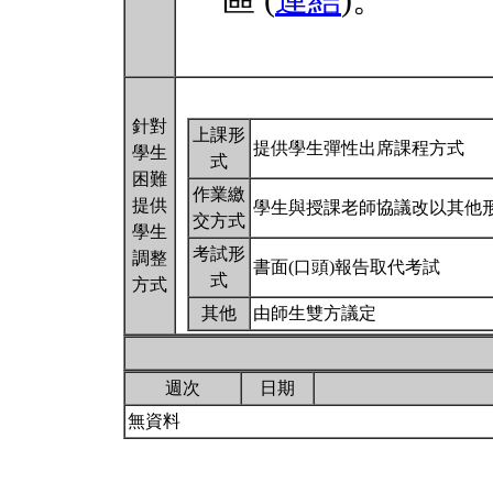
區 (
連結
)。
針對
上課形
提供學生彈性出席課程方式
學生
式
困難
作業繳
提供
學生與授課老師協議改以其他
交方式
學生
考試形
調整
書面(口頭)報告取代考試
式
方式
其他
由師生雙方議定
週次
日期
無資料