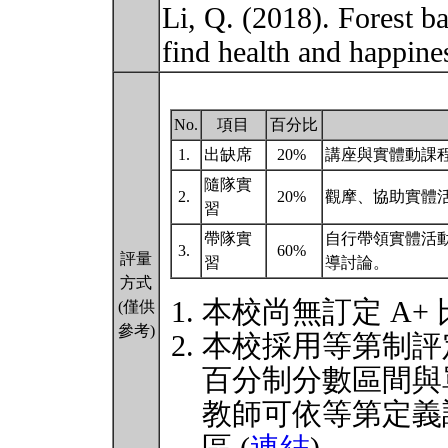
Li, Q. (2018). Forest b
find health and happine
No.
項目
百分比
1.
出缺席
20%
講座與實體動課
隨隊實
2.
20%
觀摩、協助實體
習
帶隊實
自行帶領實體活
3.
60%
評量
習
導討論。
方式
本校尚無訂定 A+
(僅供
參考)
本校採用等第制評
百分制分數區間與
教師可依等第定義