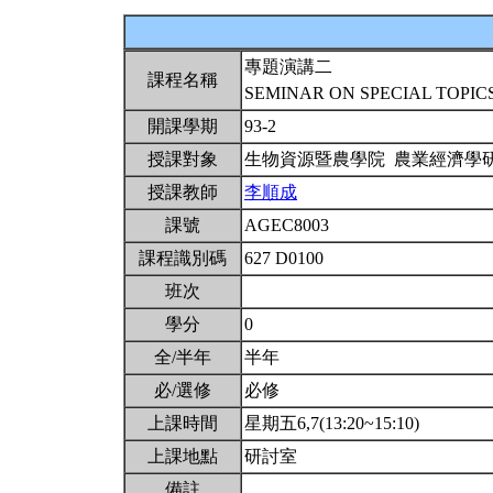
專題演講二
課程名稱
SEMINAR ON SPECIAL TOPICS
開課學期
93-2
授課對象
生物資源暨農學院 農業經濟學
授課教師
李順成
課號
AGEC8003
課程識別碼
627 D0100
班次
學分
0
全/半年
半年
必/選修
必修
上課時間
星期五6,7(13:20~15:10)
上課地點
研討室
備註