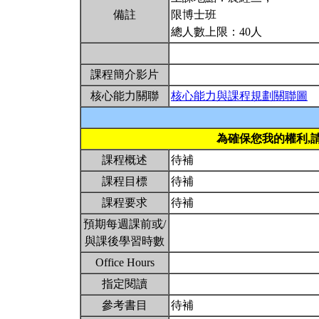
備註
限博士班
總人數上限：40人
課程簡介影片
核心能力關聯
核心能力與課程規劃關聯圖
為確保您我的權利,
課程概述
待補
課程目標
待補
課程要求
待補
預期每週課前或/
與課後學習時數
Office Hours
指定閱讀
參考書目
待補