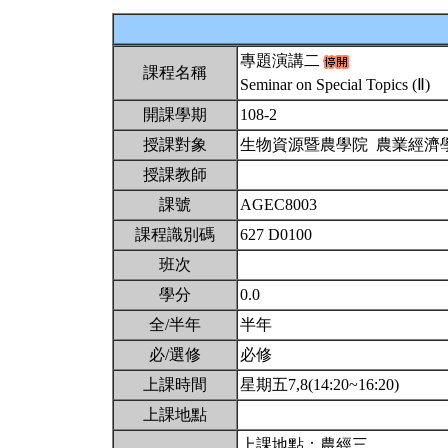
專題演講二
課程名稱
Seminar on Special Topics (Ⅱ)
開課學期
108-2
授課對象
生物資源暨農學院 農業經濟
授課教師
課號
AGEC8003
課程識別碼
627 D0100
班次
學分
0.0
全/半年
半年
必/選修
必修
上課時間
星期五7,8(14:20~16:20)
上課地點
上課地點：農經三，