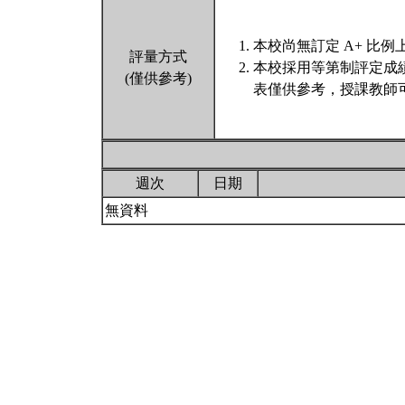
本校尚無訂定 A+ 比例
評量方式
本校採用等第制評定成
(僅供參考)
表僅供參考，授課教師
週次
日期
無資料