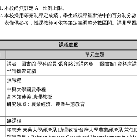
本校尚無訂定 A+ 比例上限。
本校採用等第制評定成績，學生成績評量辦法中的百分制分數
表僅供參考，授課教師可依等第定義調整分數區間。詳見學習評
課程進度
期
單元主題
講者：圖書館 學科館員 張育銘 演講內容：[圖書館] 資料庫
**請攜帶電腦
無課程
中興大學國農學程
高木知芙美 助理教授
研究領域：農業經濟、農業生態教育
無課程
賴志芳 東吳大學經濟系 助理教授/台灣大學農業經濟系 兼任