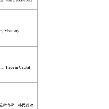
l with Labor-Force
s, Monetary
 Trade in Capital
業經濟學、移民經濟