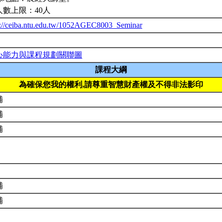
人數上限：40人
p://ceiba.ntu.edu.tw/1052AGEC8003_Seminar
心能力與課程規劃關聯圖
課程大綱
為確保您我的權利,請尊重智慧財產權及不得非法影印
補
補
補
補
補