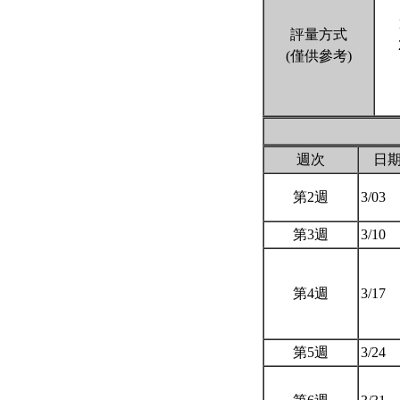
評量方式
(僅供參考)
週次
日
第2週
3/03
第3週
3/10
第4週
3/17
第5週
3/24