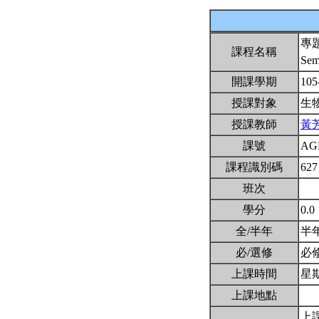
專
課程名稱
Sem
開課學期
105
授課對象
生
授課教師
黃
課號
AG
課程識別碼
627
班次
學分
0.0
全/半年
半
必/選修
必
上課時間
星期五
上課地點
上