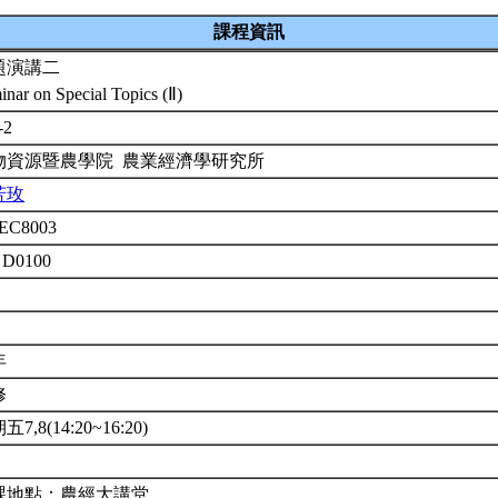
課程資訊
題演講二
inar on Special Topics (Ⅱ)
-2
物資源暨農學院 農業經濟學研究所
芳玫
EC8003
 D0100
年
修
7,8(14:20~16:20)
課地點：農經大講堂。