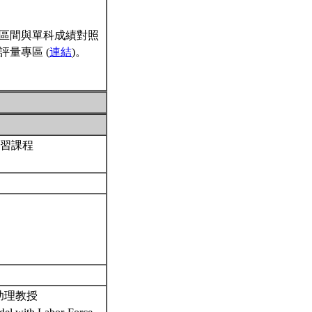
區間與單科成績對照
量專區 (
連結
)。
講習課程
助理教授