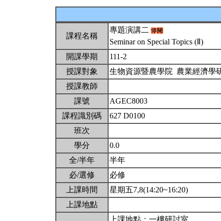
專題演講二
課程名稱
Seminar on Special Topics (Ⅱ)
開課學期
111-2
授課對象
生物資源暨農學院 農業經濟學
授課教師
課號
AGEC8003
課程識別碼
627 D0100
班次
學分
0.0
全/半年
半年
必/選修
必修
上課時間
星期五7,8(14:20~16:20)
上課地點
上課地點：一樓研討室，