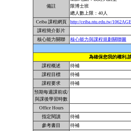
備註
限博士班
總人數上限：40人
Ceiba 課程網頁
http://ceiba.ntu.edu.tw/1062A
課程簡介影片
核心能力關聯
核心能力與課程規劃關聯圖
為確保您我的權利,
課程概述
待補
課程目標
待補
課程要求
待補
預期每週課前或/
與課後學習時數
Office Hours
指定閱讀
待補
參考書目
待補