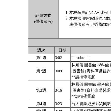
本校尚無訂定 A+ 比例
評量方式
本校採用等第制評定成
(僅供參考)
表僅供參考，授課教師
週次
日期
第1週
3/02
Introduction
林鳳儀 圖書館 學科館員 (
第2週
3/09
[圖書館] 資料庫講習
**請攜帶電腦
林鳳儀 圖書館 學科館員 (
第3週
3/16
[圖書館] 資料庫講習
**請攜帶電腦
第4週
3/23
台大農業經濟系劉剛