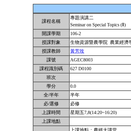
專題演講二
課程名稱
Seminar on Special Topics (Ⅱ)
開課學期
106-2
授課對象
生物資源暨農學院 農業經濟
授課教師
黃芳玫
課號
AGEC8003
課程識別碼
627 D0100
班次
學分
0.0
全/半年
半年
必/選修
必修
上課時間
星期五7,8(14:20~16:20)
上課地點
上課地點：農經大講堂