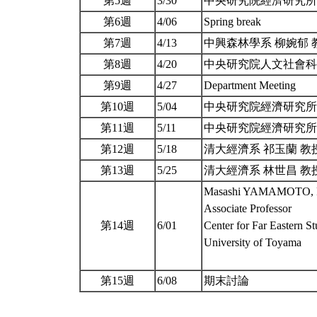
第5週
3/30
中央研究院經濟研究所
第6週
4/06
Spring break
第7週
4/13
中興森林學系 柳婉郁 
第8週
4/20
中央研究院人文社會科
第9週
4/27
Department Meeting
第10週
5/04
中央研究院經濟研究所
第11週
5/11
中央研究院經濟研究所
第12週
5/18
清大經濟系 祁玉蘭 教
第13週
5/25
清大經濟系 林世昌 教
Masashi YAMAMOTO, P
Associate Professor
第14週
6/01
Center for Far Eastern St
University of Toyama
第15週
6/08
期末討論