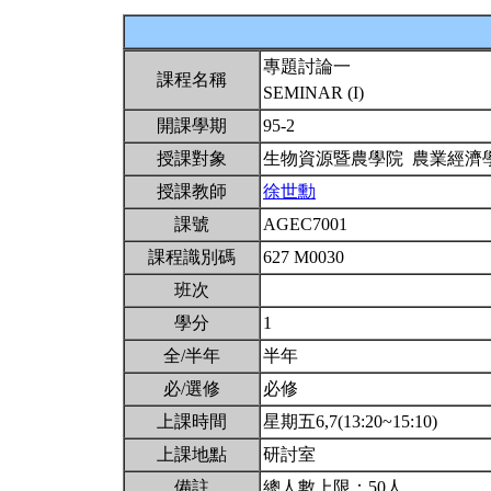
專題討論一
課程名稱
SEMINAR (I)
開課學期
95-2
授課對象
生物資源暨農學院 農業經濟
授課教師
徐世勳
課號
AGEC7001
課程識別碼
627 M0030
班次
學分
1
全/半年
半年
必/選修
必修
上課時間
星期五6,7(13:20~15:10)
上課地點
研討室
備註
總人數上限：50人