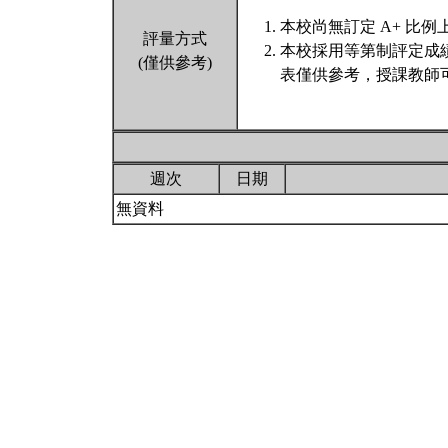
本校尚無訂定 A+ 比例
評量方式
本校採用等第制評定成
(僅供參考)
表僅供參考，授課教師
週次
日期
無資料