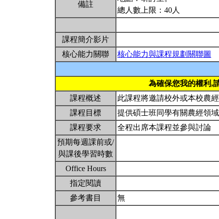
備註
總人數上限：40人
課程簡介影片
核心能力關聯
核心能力與課程規劃關聯圖
為確保您我的權利,
課程概述
此課程將邀請校外或本校農
課程目標
提供碩士班同學有關農經領
課程要求
全程出席本課程並參與討論
預期每週課前或/
與課後學習時數
Office Hours
指定閱讀
參考書目
無