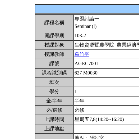
專題討論一
課程名稱
Seminar (Ⅰ)
開課學期
103-2
授課對象
生物資源暨農學院 農業經濟
授課教師
羅竹平
課號
AGEC7001
課程識別碼
627 M0030
班次
學分
1
全/半年
半年
必/選修
必修
上課時間
星期五7,8(14:20~16:20)
上課地點
地點：研討室。