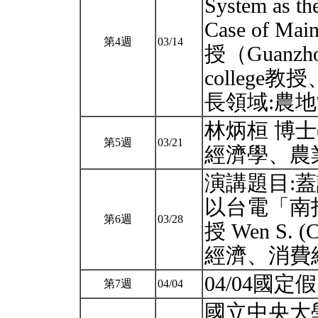
System as t
Case of Ma
第4週
03/14
授（Guanzho
college
長領域:農
林炳桓 博士
第5週
03/21
經濟學、農
演講題目:
以台電「南投
第6週
03/28
授 Wen S. 
經濟、消
04/04國
第7週
04/04
國立中央大