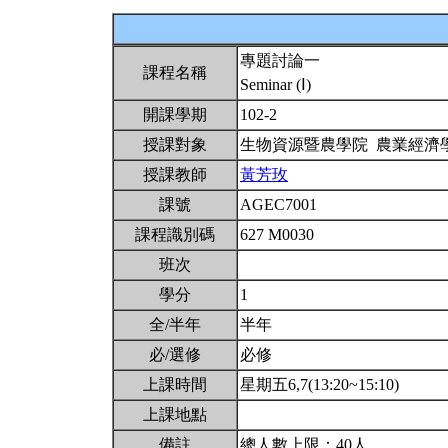
專題討論一
課程名稱
Seminar (Ⅰ)
開課學期
102-2
授課對象
生物資源暨農學院 農業經濟
授課教師
黃芳玫
課號
AGEC7001
課程識別碼
627 M0030
班次
學分
1
全/半年
半年
必/選修
必修
上課時間
星期五6,7(13:20~15:10)
上課地點
備註
總人數上限：40人