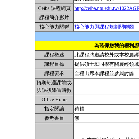
Ceiba 課程網頁
http://ceiba.ntu.edu.tw/1022A
課程簡介影片
核心能力關聯
核心能力與課程規劃關聯圖
為確保您我的權利,
課程概述
此課程將邀請校外或本校農
課程目標
提供碩士班同學有關農經領
課程要求
全程出席本課程並參與討論
預期每週課前或/
與課後學習時數
Office Hours
指定閱讀
待補
參考書目
無