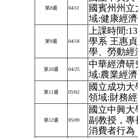
國賓州州立
第8週
04/11
域:健康經
上課時間:13
學系 王惠
第9週
04/18
學、勞動經
中華經濟研
第10週
04/25
域:農業經
國立成功大
第11週
05/02
領域:財務
國立中興大
副教授，專
第12週
05/09
消費者行