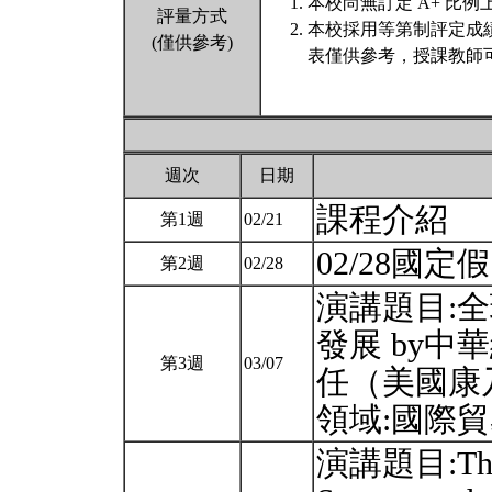
本校尚無訂定 A+ 比例
評量方式
本校採用等第制評定成
(僅供參考)
表僅供參考，授課教師
週次
日期
課程介紹
第1週
02/21
02/28國
第2週
02/28
演講題目:
發展 by中
第3週
03/07
任（美國康
領域:國際
演講題目:The H