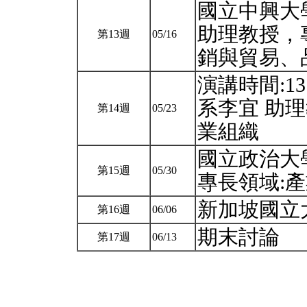
國立中興大
助理教授，
第13週
05/16
銷與貿易、
演講時間:13
系李宜 助
第14週
05/23
業組織
國立政治大
第15週
05/30
專長領域:
新加坡國立
第16週
06/06
期末討論
第17週
06/13