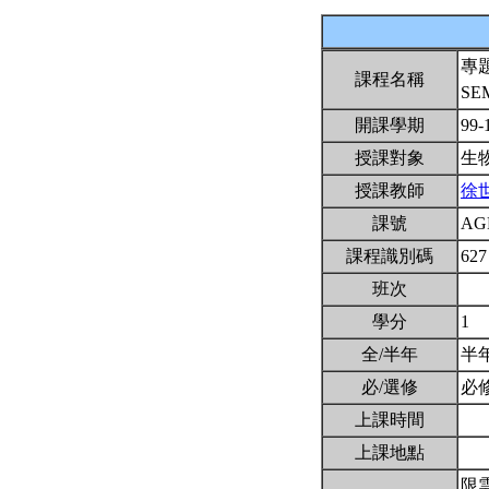
專
課程名稱
SE
開課學期
99-
授課對象
生
授課教師
徐
課號
AG
課程識別碼
627
班次
學分
1
全/半年
半
必/選修
必
上課時間
上課地點
限