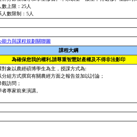
人數上限：25人
系人數限制：5人
心能力與課程規劃關聯圖
課程大綱
為確保您我的權利,請尊重智慧財產權及不得非法影印
課對象以農經碩博學生為主，授課方式為:
. 以分組方式撰寫有關農經方面之報告並加以討論；
 參觀訪問；
. 學者專家前來演講。