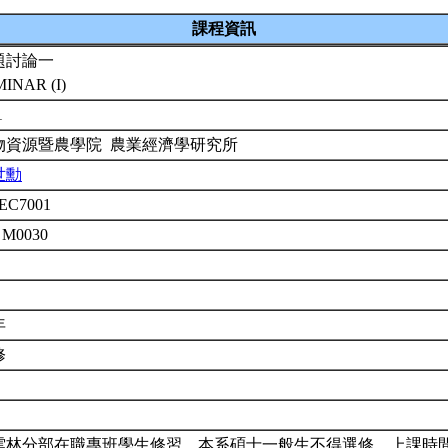
課程資訊
題討論一
MINAR (I)
1
物資源暨農學院 農業經濟學研究所
世勳
EC7001
 M0030
年
修
雲林分部在職專班學生修習。本系碩士一般生不得選修。上課時