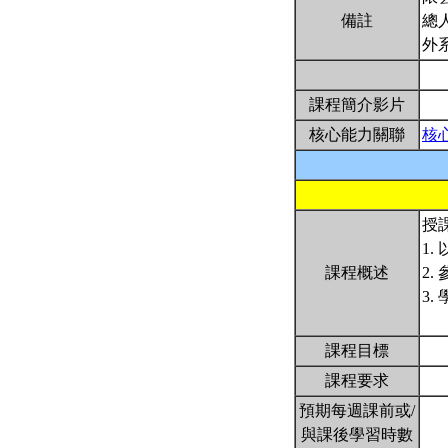
備註
總
外
課程簡介影片
核心能力關聯
核
授
1
課程概述
2.
3
課程目標
課程要求
預期每週課前或/
與課後學習時數