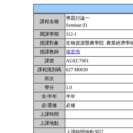
專題討論一
課程名稱
Seminar (Ⅰ)
開課學期
112-1
授課對象
生物資源暨農學院 農業經濟學
授課教師
張宏浩
課號
AGEC7001
課程識別碼
627 M0030
班次
學分
1.0
全/半年
半年
必/選修
必修
上課時間
上課地點
上課時間地點另訂，