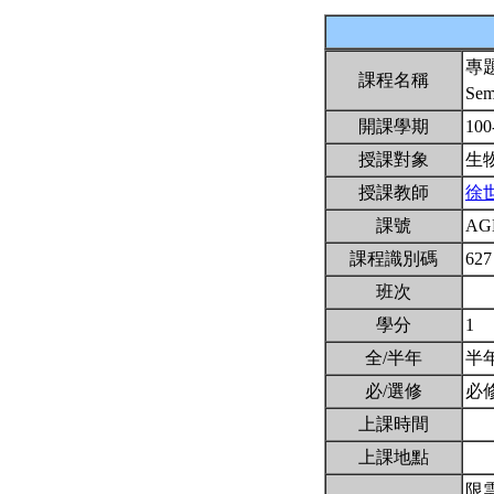
專
課程名稱
Sem
開課學期
100
授課對象
生
授課教師
徐
課號
AG
課程識別碼
627
班次
學分
1
全/半年
半
必/選修
必
上課時間
上課地點
限