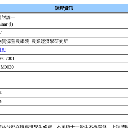
課程資訊
題討論一
inar (Ⅰ)
-1
物資源暨農學院 農業經濟學研究所
世勳
EC7001
 M0030
年
修
雲林分部在職專班學生修習。本系碩士一般生不得選修。上課時