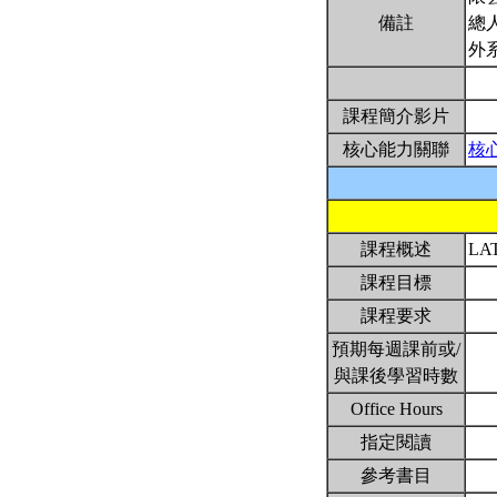
備註
總
外
課程簡介影片
核心能力關聯
核
課程概述
LA
課程目標
課程要求
預期每週課前或/
與課後學習時數
Office Hours
指定閱讀
參考書目