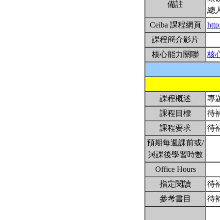
備註
總
Ceiba 課程網頁
htt
課程簡介影片
核心能力關聯
核
課程概述
專
課程目標
待
課程要求
待
預期每週課前或/
與課後學習時數
Office Hours
指定閱讀
待
參考書目
待