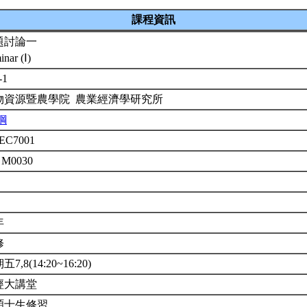
課程資訊
題討論一
inar (Ⅰ)
-1
物資源暨農學院 農業經濟學研究所
鋼
EC7001
 M0030
年
修
7,8(14:20~16:20)
經大講堂
碩士生修習