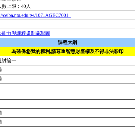
人數上限：40人
p://ceiba.ntu.edu.tw/1071AGEC7001_
心能力與課程規劃關聯圖
課程大綱
為確保您我的權利,請尊重智慧財產權及不得非法影印
題討論一
補
補
補
補