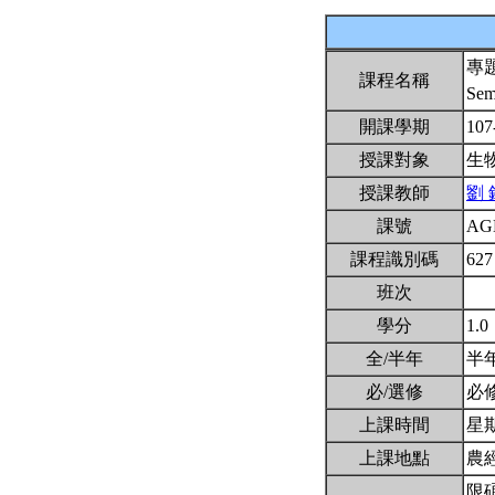
專
課程名稱
Sem
開課學期
107
授課對象
生
授課教師
劉 
課號
AG
課程識別碼
627
班次
學分
1.0
全/半年
半
必/選修
必
上課時間
星期五
上課地點
農
限