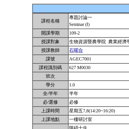
專題討論一
課程名稱
Seminar (Ⅰ)
開課學期
109-2
授課對象
生物資源暨農學院 農業經濟
授課教師
石曜合
課號
AGEC7001
課程識別碼
627 M0030
班次
學分
1.0
全/半年
半年
必/選修
必修
上課時間
星期五7,8(14:20~16:20)
上課地點
一樓研討室
限碩士生