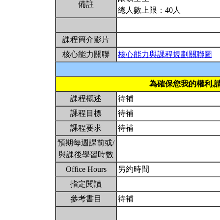
備註
總人數上限：40人
課程簡介影片
核心能力關聯
核心能力與課程規劃關聯圖
為確保您我的權利,
課程概述
待補
課程目標
待補
課程要求
待補
預期每週課前或/
與課後學習時數
Office Hours
另約時間
指定閱讀
參考書目
待補