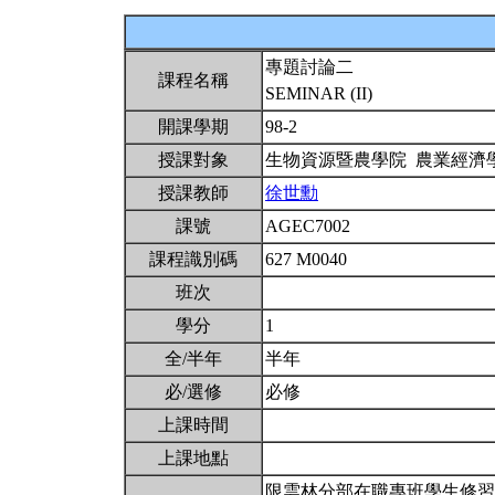
專題討論二
課程名稱
SEMINAR (II)
開課學期
98-2
授課對象
生物資源暨農學院 農業經濟
授課教師
徐世勳
課號
AGEC7002
課程識別碼
627 M0040
班次
學分
1
全/半年
半年
必/選修
必修
上課時間
上課地點
限雲林分部在職專班學生修習