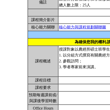
備註
總人數上限：25人
課程簡介影片
核心能力關聯
核心能力與課程規劃關聯圖
為確保您我的權利,
授課對象以農經所碩士班學生
1. 以分組方式撰寫有關農經
課程概述
2. 參觀訪問；
3. 學者專家前來演講。
課程目標
課程要求
預期每週課前或/
與課後學習時數
Office Hours