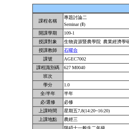
專題討論二
課程名稱
Seminar (Ⅱ)
開課學期
109-1
授課對象
生物資源暨農學院 農業經濟學
授課教師
石曜合
課號
AGEC7002
課程識別碼
627 M0040
班次
學分
1.0
全/半年
半年
必/選修
必修
上課時間
星期五7,8(14:20~16:20)
上課地點
農經三
限碩士一般生二年級