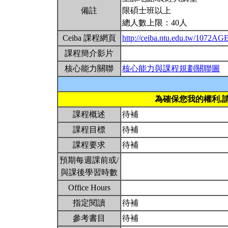
備註
限碩士班以上
總人數上限：40人
Ceiba 課程網頁
http://ceiba.ntu.edu.tw/1072A
課程簡介影片
核心能力關聯
核心能力與課程規劃關聯圖
為確保您我的權利,
課程概述
待補
課程目標
待補
課程要求
待補
預期每週課前或/
與課後學習時數
Office Hours
指定閱讀
待補
參考書目
待補