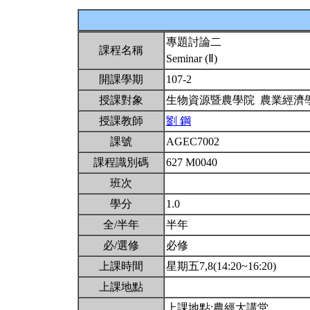
專題討論二
課程名稱
Seminar (Ⅱ)
開課學期
107-2
授課對象
生物資源暨農學院 農業經濟
授課教師
劉 鋼
課號
AGEC7002
課程識別碼
627 M0040
班次
學分
1.0
全/半年
半年
必/選修
必修
上課時間
星期五7,8(14:20~16:20)
上課地點
上課地點:農經大講堂