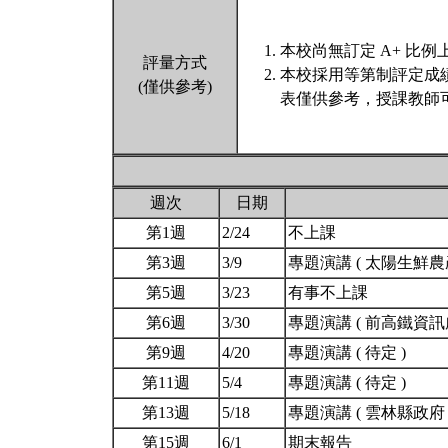
本校尚無訂定 A+ 比例
評量方式
本校採用等第制評定成
(僅供參考)
表僅供參考，授課教師
週次
日期
第1週
2/24
不上課
第3週
3/9
專題演講 ( 太陽生鮮農
第5週
3/23
有事不上課
第6週
3/30
專題演講 ( 前高鐵資訊
第9週
4/20
專題演講 ( 待定 )
第11週
5/4
專題演講 ( 待定 )
第13週
5/18
專題演講 ( 雲林縣政府
第15週
6/1
期末報告