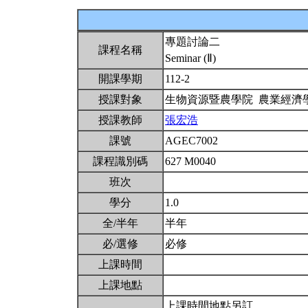
專題討論二
課程名稱
Seminar (Ⅱ)
開課學期
112-2
授課對象
生物資源暨農學院 農業經濟
授課教師
張宏浩
課號
AGEC7002
課程識別碼
627 M0040
班次
學分
1.0
全/半年
半年
必/選修
必修
上課時間
上課地點
上課時間地點另訂，