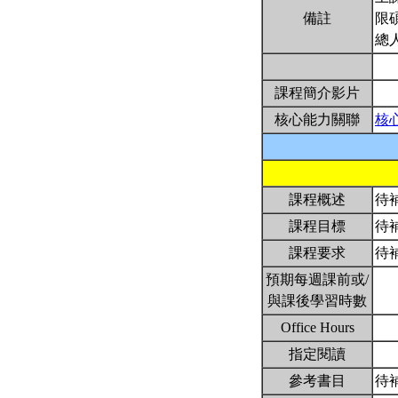
備註
限
總
課程簡介影片
核心能力關聯
核
課程概述
待
課程目標
待
課程要求
待
預期每週課前或/
與課後學習時數
Office Hours
指定閱讀
參考書目
待