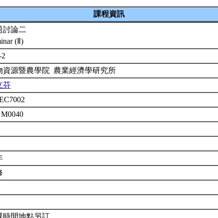
課程資訊
題討論二
inar (Ⅱ)
-2
物資源暨農學院 農業經濟學研究所
立芬
EC7002
 M0040
年
修
課時間地點另訂，