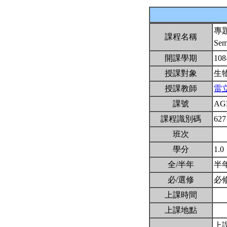
專
課程名稱
Sem
開課學期
108
授課對象
生
授課教師
雷
課號
AG
課程識別碼
627
班次
學分
1.0
全/半年
半
必/選修
必
上課時間
上課地點
上