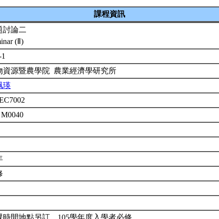
課程資訊
題討論二
inar (Ⅱ)
-1
物資源暨農學院 農業經濟學研究所
珮瑛
EC7002
 M0040
年
修
課時間地點另訂，105學年度入學者必修，