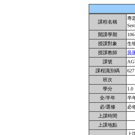
專
課程名稱
Sem
開課學期
106
授課對象
生
授課教師
吳
課號
AG
課程識別碼
627
班次
學分
1.0
全/半年
半
必/選修
必
上課時間
上課地點
上