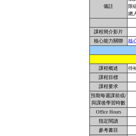
備註
限
總
課程簡介影片
核心能力關聯
核
課程概述
待
課程目標
課程要求
預期每週課前或/
與課後學習時數
Office Hours
指定閱讀
參考書目