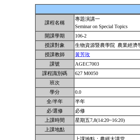
專題演講一
課程名稱
Seminar on Special Topics
開課學期
106-2
授課對象
生物資源暨農學院 農業經濟
授課教師
黃芳玫
課號
AGEC7003
課程識別碼
627 M0050
班次
學分
0.0
全/半年
半年
必/選修
必修
上課時間
星期五7,8(14:20~16:20)
上課地點
上課地點：農經大講堂。