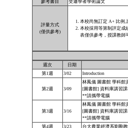
參考書目
受邀學者學術論文
本校尚無訂定 A+ 比例
評量方式
本校採用等第制評定成
(僅供參考)
表僅供參考，授課教師
週次
日期
第1週
3/02
Introduction
林鳳儀 圖書館 學科館員 (
第2週
3/09
[圖書館] 資料庫講習
**請攜帶電腦
林鳳儀 圖書館 學科館員 (
第3週
3/16
[圖書館] 資料庫講習
**請攜帶電腦
第4週
3/23
台大農業經濟系劉剛