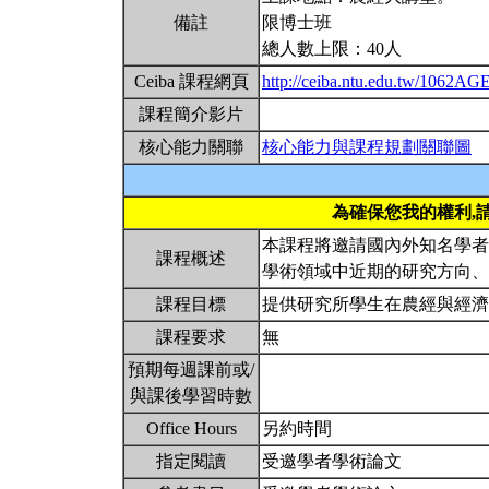
備註
限博士班
總人數上限：40人
Ceiba 課程網頁
http://ceiba.ntu.edu.tw/1062A
課程簡介影片
核心能力關聯
核心能力與課程規劃關聯圖
為確保您我的權利,
本課程將邀請國內外知名學者
課程概述
學術領域中近期的研究方向
課程目標
提供研究所學生在農經與經
課程要求
無
預期每週課前或/
與課後學習時數
Office Hours
另約時間
指定閱讀
受邀學者學術論文