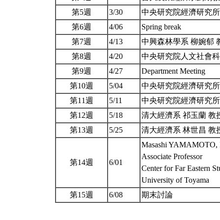
第5週
3/30
中央研究院經濟研究所
第6週
4/06
Spring break
第7週
4/13
中興森林學系 柳婉郁 
第8週
4/20
中央研究院人文社會科
第9週
4/27
Department Meeting
第10週
5/04
中央研究院經濟研究所
第11週
5/11
中央研究院經濟研究所
第12週
5/18
清大經濟系 祁玉蘭 教
第13週
5/25
清大經濟系 林世昌 教
Masashi YAMAMOTO, P
Associate Professor
第14週
6/01
Center for Far Eastern St
University of Toyama
第15週
6/08
期末討論