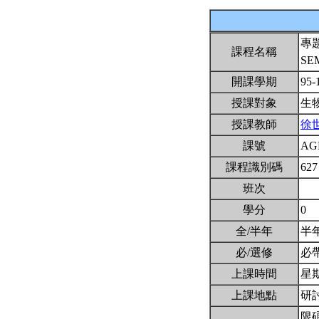
專
課程名稱
SE
開課學期
95-
授課對象
生
授課教師
徐
課號
AG
課程識別碼
627
班次
學分
0
全/半年
半
必/選修
必
上課時間
星期五
上課地點
研
限