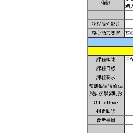
備註
總
課程簡介影片
核心能力關聯
核
課程概述
日
課程目標
課程要求
預期每週課前或/
與課後學習時數
Office Hours
指定閱讀
參考書目