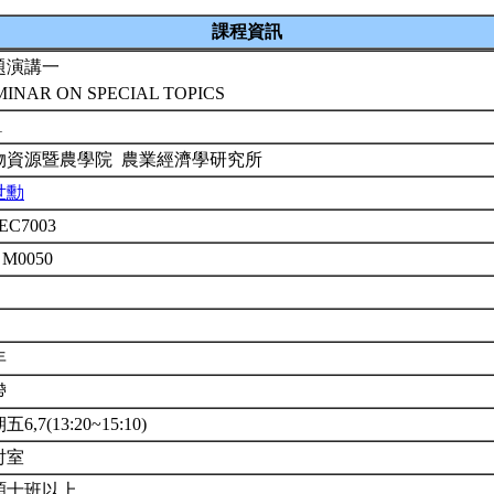
課程資訊
題演講一
MINAR ON SPECIAL TOPICS
1
物資源暨農學院 農業經濟學研究所
世勳
EC7003
 M0050
年
帶
6,7(13:20~15:10)
討室
碩士班以上