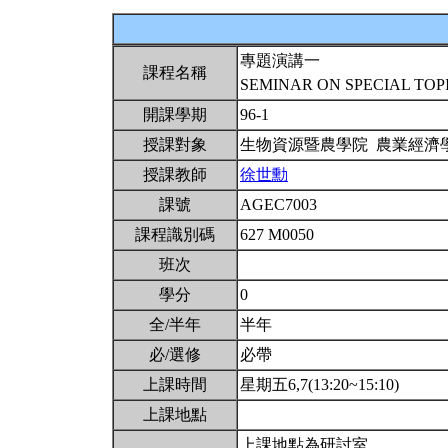
專題演講一
課程名稱
SEMINAR ON SPECIAL TOP
開課學期
96-1
授課對象
生物資源暨農學院 農業經濟
授課教師
徐世勳
課號
AGEC7003
課程識別碼
627 M0050
班次
學分
0
全/半年
半年
必/選修
必帶
上課時間
星期五6,7(13:20~15:10)
上課地點
上課地點為研討室