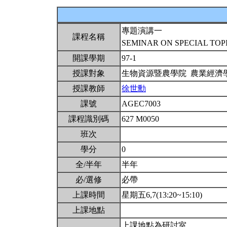
專題演講一
課程名稱
SEMINAR ON SPECIAL TOP
開課學期
97-1
授課對象
生物資源暨農學院 農業經濟
授課教師
徐世勳
課號
AGEC7003
課程識別碼
627 M0050
班次
學分
0
全/半年
半年
必/選修
必帶
上課時間
星期五6,7(13:20~15:10)
上課地點
上課地點為研討室