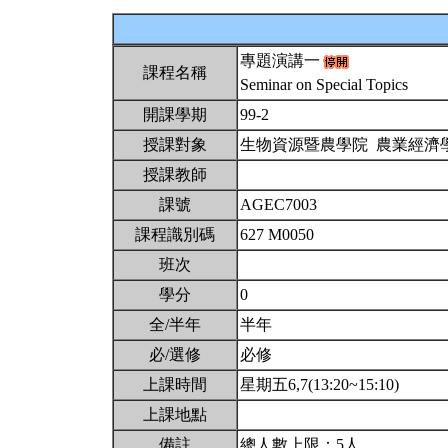
專題演講一
課程名稱
Seminar on Special Topics
開課學期
99-2
授課對象
生物資源暨農學院 農業經濟
授課教師
課號
AGEC7003
課程識別碼
627 M0050
班次
學分
0
全/半年
半年
必/選修
必修
上課時間
星期五6,7(13:20~15:10)
上課地點
備註
總人數上限：5人