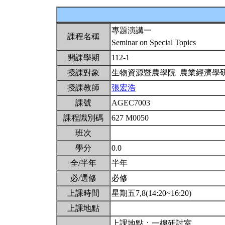
專題演講一
課程名稱
Seminar on Special Topics
開課學期
112-1
授課對象
生物資源暨農學院 農業經濟學
授課教師
張宏浩
課號
AGEC7003
課程識別碼
627 M0050
班次
學分
0.0
全/半年
半年
必/選修
必修
上課時間
星期五7,8(14:20~16:20)
上課地點
上課地點：一樓研討室，