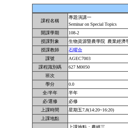
專題演講一
課程名稱
Seminar on Special Topics
開課學期
108-2
授課對象
生物資源暨農學院 農業經濟
授課教師
石曜合
課號
AGEC7003
課程識別碼
627 M0050
班次
學分
0.0
全/半年
半年
必/選修
必修
上課時間
星期五7,8(14:20~16:20)
上課地點
上課地點：農經三，