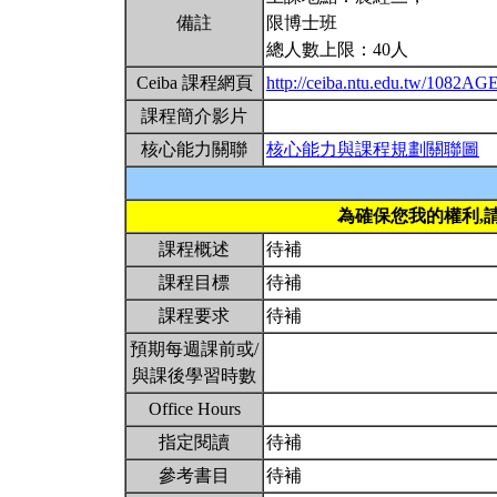
備註
限博士班
總人數上限：40人
Ceiba 課程網頁
http://ceiba.ntu.edu.tw/1082A
課程簡介影片
核心能力關聯
核心能力與課程規劃關聯圖
為確保您我的權利,
課程概述
待補
課程目標
待補
課程要求
待補
預期每週課前或/
與課後學習時數
Office Hours
指定閱讀
待補
參考書目
待補