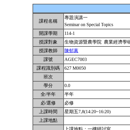
專題演講一
課程名稱
Seminar on Special Topics
開課學期
114-1
授課對象
生物資源暨農學院 農業經濟學
授課教師
陳郁蕙
課號
AGEC7003
課程識別碼
627 M0050
班次
學分
0.0
全/半年
半年
必/選修
必修
上課時間
星期五7,8(14:20~16:20)
上課地點
上課地點：一樓研討室，