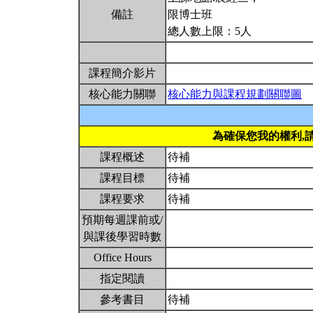
備註
限博士班
總人數上限：5人
課程簡介影片
核心能力關聯
核心能力與課程規劃關聯圖
為確保您我的權利,
課程概述
待補
課程目標
待補
課程要求
待補
預期每週課前或/
與課後學習時數
Office Hours
指定閱讀
參考書目
待補