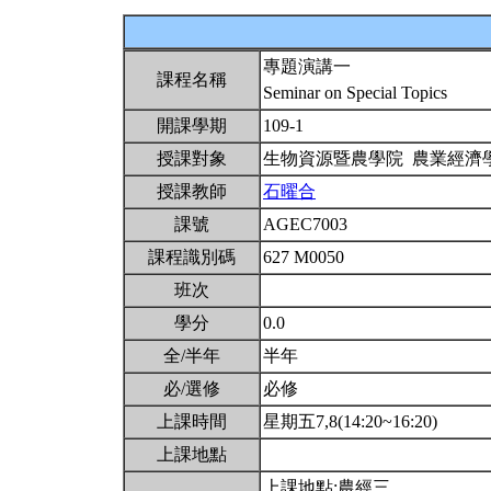
專題演講一
課程名稱
Seminar on Special Topics
開課學期
109-1
授課對象
生物資源暨農學院 農業經濟
授課教師
石曜合
課號
AGEC7003
課程識別碼
627 M0050
班次
學分
0.0
全/半年
半年
必/選修
必修
上課時間
星期五7,8(14:20~16:20)
上課地點
上課地點:農經三，