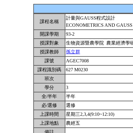
計量與GAUSS程式設計
課程名稱
ECONOMETRICS AND GAUS
開課學期
93-2
授課對象
生物資源暨農學院 農業經濟學
授課教師
孫立群
課號
AGEC7008
課程識別碼
627 M0230
班次
學分
3
全/半年
半年
必/選修
選修
上課時間
星期三2,3,4(9:10~12:10)
上課地點
農經五
備註