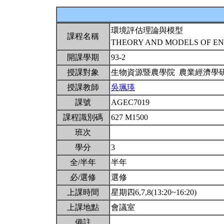
環境評估理論與模型
課程名稱
THEORY AND MODELS OF E
開課學期
93-2
授課對象
生物資源暨農學院 農業經濟學
授課教師
吳珮瑛
課號
AGEC7019
課程識別碼
627 M1500
班次
學分
3
全/半年
半年
必/選修
選修
上課時間
星期四6,7,8(13:20~16:20)
上課地點
會議室
備註