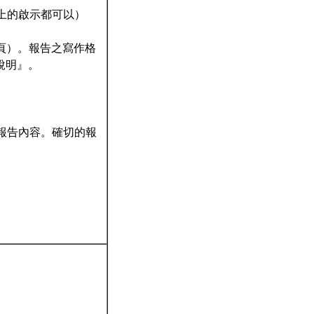
上的啟示都可以）
15頁）。報告之寫作格
說明』。
享報告內容。確切的報