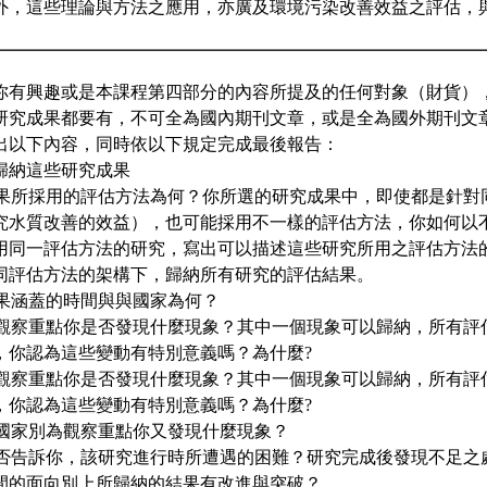
外，這些理論與方法之應用，亦廣及環境污染改善效益之評估，
你有興趣或是本課程第四部分的內容所提及的任何對象（財貨）
研究成果都要有，不可全為國內期刊文章，或是全為國外期刊文章
出以下內容，同時依以下規定完成最後報告：
點歸納這些研究成果
究成果所採用的評估方法為何？你所選的研究成果中，即使都是針對
究水質改善的效益），也可能採用不一樣的評估方法，你如何以
用同一評估方法的研究，寫出可以描述這些研究所用之評估方法
同評估方法的架構下，歸納所有研究的評估結果。
成果涵蓋的時間與與國家為何？
別為觀察重點你是否發現什麼現象？其中一個現象可以歸納，所有評
，你認為這些變動有特別意義嗎？為什麼?
別為觀察重點你是否發現什麼現象？其中一個現象可以歸納，所有評
，你認為這些變動有特別意義嗎？為什麼?
與國家別為觀察重點你又發現什麼現象？
究是否告訴你，該研究進行時所遭遇的困難？研究完成後發現不足之
間的面向別上所歸納的結果有改進與突破？