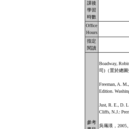
課後
學習
時數
Office
Hours
指定
閱讀
Boadway, Robi
司)（置於總
Freeman, A. M.
Edition. Was
Just, R. E., D.
Cliffs, N.J
參考
吳珮瑛，20