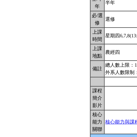
半年
年
必/選
選修
修
上課
星期四6,7,8(13:
時間
上課
農經四
地點
總人數上限：1
備註
外系人數限制：
課程
簡介
影片
核心
能力
核心能力與課
關聯