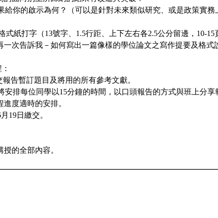
究成果給你的啟示為何？（可以是針對未來類似研究、或是政策實務
4格式紙打字（13號字、1.5行距、上下左右各2.5公分留邊，10-
再一次告訴我－如何寫出一篇像樣的學位論文之寫作提要及格式
程：
1日繳交報告暫訂題目及將用的所有參考文獻。
期末將安排每位同學以15分鐘的時間，以口頭報告的方式與班上分
程進度適時的安排。
6月19日繳交。
講授的全部內容。