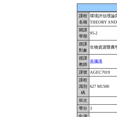
課程
環境評估理論
名稱
THEORY AND
開課
95-2
學期
授課
生物資源暨農
對象
授課
吳珮瑛
教師
課號
AGEC7019
課程
識別
627 M1500
碼
班次
學分
3
全/半