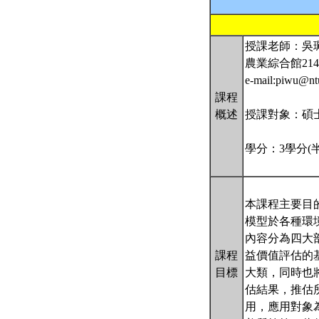
授課老師：吳
農業綜合館214室
e-mail:piwu@nt
課程
概述
授課對象：碩
學分：3學分(
本課程主要目
模型於各種環
內容分為四大
課程
益價值評估的
目標
大類，同時也
估結果，推估
用，應用對象