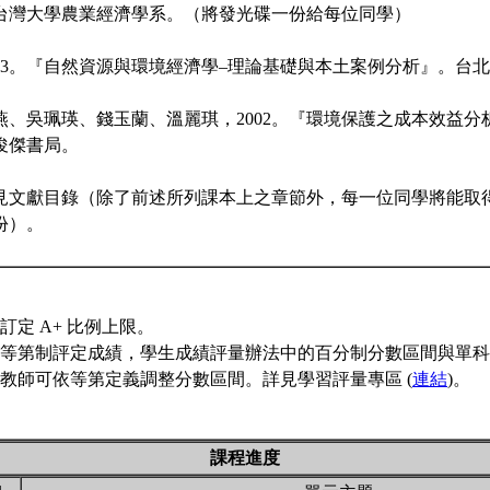
台灣大學農業經濟學系。（將發光碟一份給每位同學）
003。『自然資源與環境經濟學–理論基礎與本土案例分析』。台
燕、吳珮瑛、錢玉蘭、溫麗琪，2002。『環境保護之成本效益分
俊傑書局。
見文獻目錄（除了前述所列課本上之章節外，每一位同學將能取
份）。
訂定 A+ 比例上限。
等第制評定成績，學生成績評量辦法中的百分制分數區間與單科
教師可依等第定義調整分數區間。詳見學習評量專區 (
連結
)。
課程進度