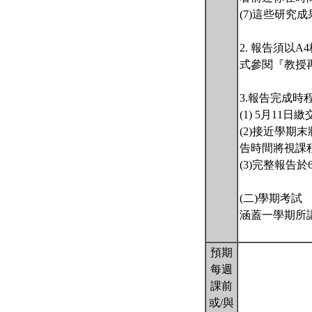
(7)這些研
2. 報告須以A
式參閱『教授
3.報告完成時
(1) 5月1
(2)接近學
告時間將視課
(3)完整報告於
(二)學期考試
涵蓋一學期所
預期
每週
課前
或/與