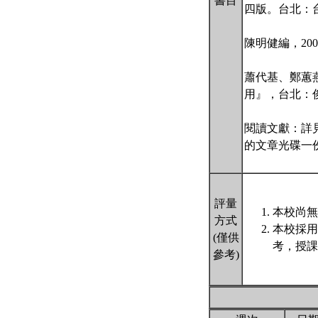
書目
四版。台北：
陳明健編，2
蕭代基、鄭蕙
用』，台北：
閱讀文獻：詳
的文章光碟一
評量
本校尚無
方式
本校採用
(僅供
考，授課
參考)