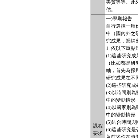
美質等等。此
估。
一)學期報告
自行選擇一種
中（國內外之
究成果，歸納
1. 依以下重
(1)這些研
（比如都是研
軸，首先為採
研究成果在不
(2)這些研究
(3)以時間
中的變動情形
(4)以國家
中的變動情形
(5)結合時間
課程
(6)這些研
要求
著前述你在時